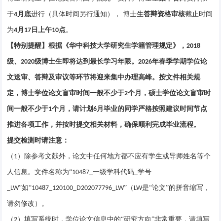
于
月底
进行（具体时间另行通知），
博士生
答辩资格审核
截止时间
4
为
月
日上午
点
。
4
1
7
10
【
特别提醒
】
根据《华中科技大学研究生学籍管理规定》，
2018
级、
级博士生即将达到最长学习年限。
年春季学期
学位论
2020
2026
文送审、答辩及审议等环节将迎来集中办理高峰。
按文件相关规
定，
博士学位论文盲审时间
一般不少于
个月
，
硕士学位论文盲审时
2
间
一般不少于
个月
，
请计划
月毕业的同学
严格按照建议时间节点
1
6
推进各项工作，
并按时提交相关材料，
确保顺利完成毕业流程。
提交检测时请注意：
（
）除参考文献外，论文中任何地方都不应有学生或导师姓名等个
1
人信息。文件名称为“
一级学科代码
学号
10487_
_
”如“
”
（
是“论文”的拼音缩写，
_LW
10487_120100_D202077796_LW
LW
请勿修改
）。
（
）填写系统时，学位论文信息中的“研究方向”非常重要，请填写
2