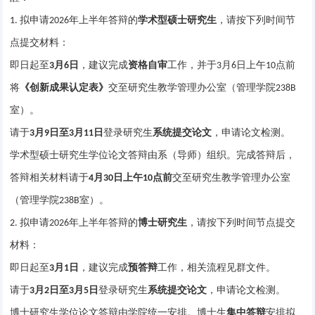
拟申请
年上半年答辩的
学术型硕士研究生
，请按下列时间节
1.
2026
点提交材料：
即日起至
月
日
，建议完成
资格自审
工作，并于
月
日上午
点前
3
6
3
6
10
将
《创新成果认定表》
交至研究生教学管理办公室（管理学院
238B
室）。
请于
月
日至
月
日
登录研究生
系统提交论文
，申请论文检测。
3
9
3
11
学术型硕士研究生学位论文答辩由系（导师）组织。完成答辩后，
答辩相关材料请于
月
日上午
点前
交至研究生教学管理办公室
4
30
10
（管理学院
室）。
238B
拟申请
年上半年答辩的
博士研究生
，请按下列时间节点提交
2.
2026
材料：
即日起至
月
日
，建议完成
预答辩
工作，相关流程见群文件。
3
1
请于
月
日至
月
日
登录研究生
系统提交论文
，申请论文检测。
3
2
3
5
博士研究生学位论文答辩由学院统一安排。博士生
集中答辩
安排拟