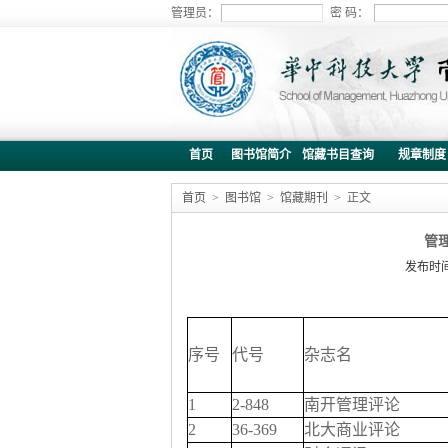
管理员：
密 码：
首页
图书馆简介
馆藏书目查询
规章制度
首页
>
图书馆
>
馆藏期刊
> 正文
管
发布时间：
序号
代号
杂志名
1
2-848
南开管理评论
2
36-369
北大商业评论