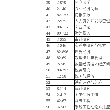
39
2-979
民商法学
40
2-140
农业经济问题
41
82-153
情报学报
42
2-975
人力资源开发与管理
43
80-115
商业评论
44
80-722
涉外税务
45
2-855
审计研究
46
2-846
实验室研究与探索
47
82-896
世界经济
48
82-69
数理统计与管理
49
2-745
数量经济技术经济研
50
80-292
税务研究
51
12-58
税务与经济
52
铁道运输与经济
53
82-14
统计研究
54
2-412
图书情报工作
55
42-67
系统工程
56
4-743
系统工程理论方法应