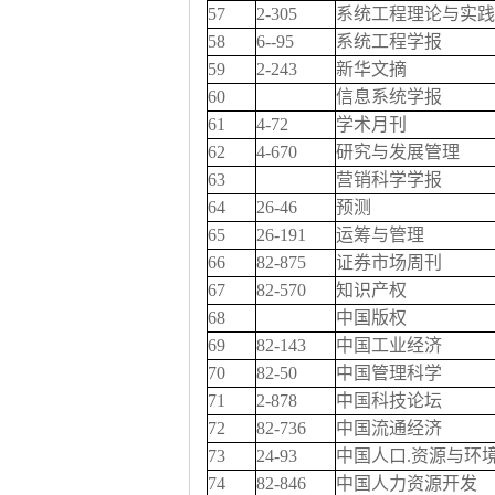
57
2-305
系统工程理论与实践
58
6--95
系统工程学报
59
2-243
新华文摘
60
信息系统学报
61
4-72
学术月刊
62
4-670
研究与发展管理
63
营销科学学报
64
26-46
预测
65
26-191
运筹与管理
66
82-875
证券市场周刊
67
82-570
知识产权
68
中国版权
69
82-143
中国工业经济
70
82-50
中国管理科学
71
2-878
中国科技论坛
72
82-736
中国流通经济
73
24-93
中国人口.资源与环
74
82-846
中国人力资源开发