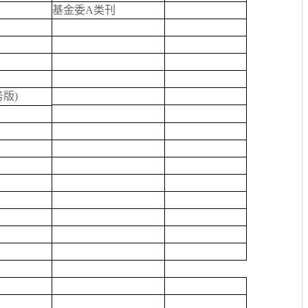
基金委A类刊
版)