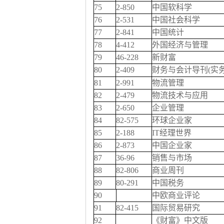
75
2-850
中国软科学
76
2-531
中国社会科学
77
2-841
中国统计
78
4-412
外国经济与管理
79
46-228
新财富
80
2-409
财务与会计导刊(实务
81
2-991
物流管理
82
2-479
物流技术与应用
83
2-650
企业管理
84
82-575
环球企业家
85
2-188
IT经理世界
86
2-873
中国企业家
87
36-96
销售与市场
88
82-806
商业周刊
89
80-291
中国税务
90
中欧商业评论
91
82-415
国际贸易研究
92
《财富》中文版