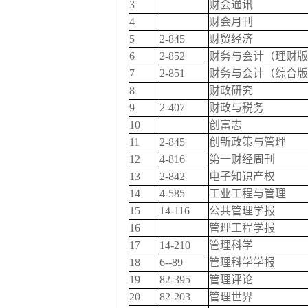
3
财会通讯
4
财会月刊
5
2-845
财贸经济
6
2-852
财务与会计（理财版
7
2-851
财务与会计（综合版
8
财政研究
9
2-407
财政与税务
10
创富志
11
2-845
创新政策与管理
12
4-816
第一财经周刊
13
2-842
电子知识产权
14
4-585
工业工程与管理
15
14-116
公共管理学报
16
管理工程学报
17
14-210
管理科学
18
6--89
管理科学学报
19
82-395
管理评论
20
82-203
管理世界