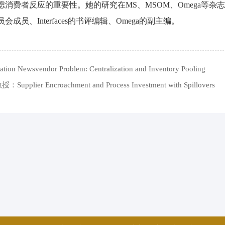
消费者反应的重要性。她的研究在MS、MSOM、Omega等杂
、Interfaces的书评编辑、Omega的副主编。
endor Problem: Centralization and Inventory Pooling
croachment and Process Investment with Spillovers