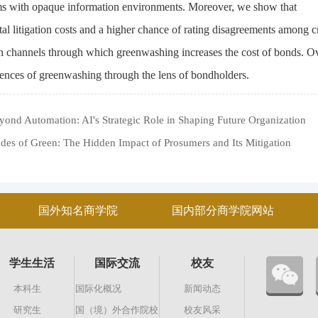
irms with opaque information environments. Moreover, we show that
l litigation costs and a higher chance of rating disagreements among c
ion channels through which greenwashing increases the cost of bonds. Ov
ences of greenwashing through the lens of bondholders.
n: AI's Strategic Role in Shaping Future Organization
 The Hidden Impact of Prosumers and Its Mitigation
国外知名商学院
国内部分商学院网站
学生生活
国际交流
校友
本科生
国际化概况
新闻动态
研究生
国（境）外合作院校
校友风采