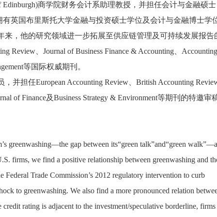
 of Edinburgh)商学院财务会计系助理教授，并担任会计与金融硕士
e）项目主任。他拥有英国布里斯托大学金融与投资硕士学位及会计与金融博士
年来，他的研究领域进一步拓展至供应链管理及可持续发展报告
w、Journal of Business Finance & Accounting、Accounting
ain Management等国际权威期刊。
an Accounting Review、British Accounting Revi
 Journal of Finance及Business Strategy & Environment等期刊的特
irm’s greenwashing—the gap between its“green talk”and“green walk”—a
.S. firms, we find a positive relationship between greenwashing and th
the Federal Trade Commission’s 2012 regulatory intervention to curb
hock to greenwashing. We also find a more pronounced relation betwe
redit rating is adjacent to the investment/speculative borderline, firms