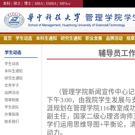
本科
|
硕士
|
博士
|
MBA
|
EMBA
|
MPAcc
首页
学生动态
本科生通知
研究生通知
职业发展
品牌活动
规章
辅导员工
学生动态
学生动态
本科生通知
研究生通知
优秀学子
（管理学院新闻宣传中心记者
品牌活动
下午3:00，由我院学生发展与
规章制度
涯规划在管理学院116教室成
学生团队
办事指南
副主任，国家二级心理咨询师
联系我们
学们运用思维导图+平衡论，
动力。