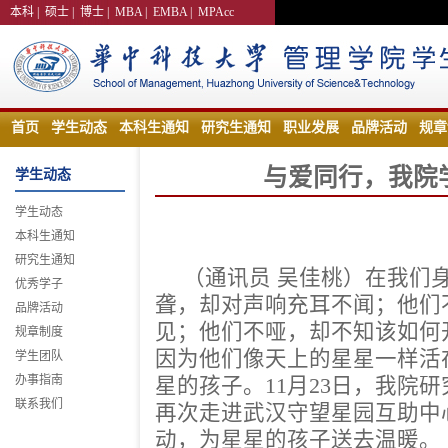
本科
|
硕士
|
博士
|
MBA
|
EMBA
|
MPAcc
首页
学生动态
本科生通知
研究生通知
职业发展
品牌活动
规章
与爱同行，我院
学生动态
学生动态
本科生通知
研究生通知
（通讯员 吴佳桃）在我们
优秀学子
聋，却对声响充耳不闻；他们
品牌活动
见；他们不哑，却不知该如何
规章制度
因为他们像天上的星星一样活
学生团队
办事指南
星的孩子。11月23日，我院
联系我们
再次走进武汉守望星园互助中
动，为星星的孩子送去温暖。