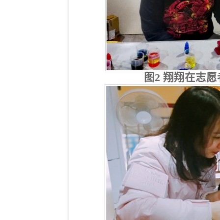
图2 翔翔在志