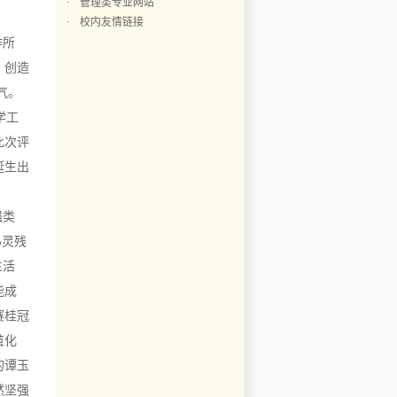
·
管理类专业网站
·
校内友情链接
作所
，创造
气。
学工
此次评
诞生出
强类
心灵残
生活
能成
赛桂冠
茧化
的谭玉
然坚强