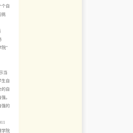
个个自
的挑
最
务
学院“
、
示当
学生自
全的自
自强。
自强的
11
理学院