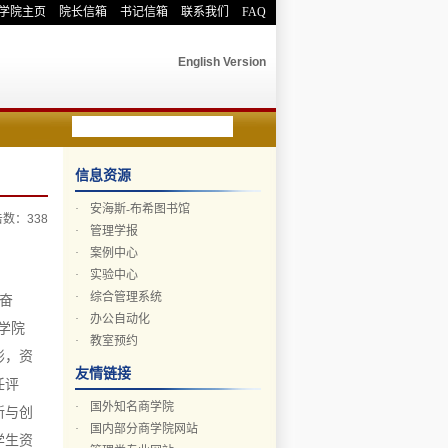
学院主页
院长信箱
书记信箱
联系我们
FAQ
English Version
信息资源
·
安海斯-布希图书馆
点击数：
338
·
管理学报
·
案例中心
·
实验中心
·
综合管理系统
、奋
·
办公自动化
理学院
·
教室预约
彬，资
友情链接
任评
·
国外知名商学院
新与创
·
国内部分商学院网站
学生资