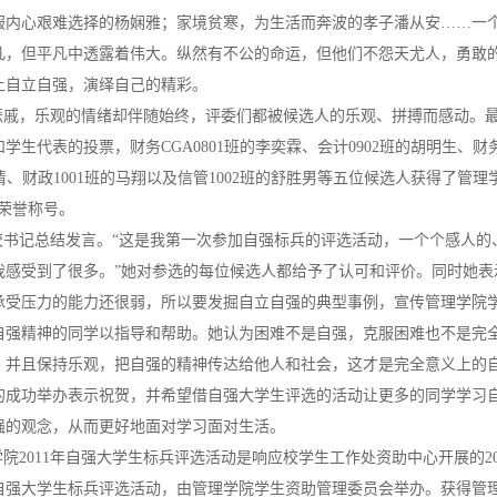
服内心艰难选择的杨娴雅；家境贫寒，为生活而奔波的孝子潘从安……一
凡，但平凡中透露着伟大。纵然有不公的命运，但他们不怨天尤人，勇敢
上自立自强，演绎自己的精彩。
戚，乐观的情绪却伴随始终，评委们都被候选人的乐观、拼搏而感动。
学生代表的投票，财务CGA0801班的李奕霖、会计0902班的胡明生、财
晓倩、财政1001班的马翔以及信管1002班的舒胜男等五位候选人获得了管理
荣誉称号。
书记总结发言。“这是我第一次参加自强标兵的评选活动，一个个感人的
我感受到了很多。”她对参选的每位候选人都给予了认可和评价。同时她表
承受压力的能力还很弱，所以要发掘自立自强的典型事例，宣传管理学院
自强精神的同学以指导和帮助。她认为困难不是自强，克服困难也不是完
，并且保持乐观，把自强的精神传达给他人和社会，这才是完全意义上的
的成功举办表示祝贺，并希望借自强大学生评选的活动让更多的同学学习
强的观念，从而更好地面对学习面对生活。
2011年自强大学生标兵评选活动是响应校学生工作处资助中心开展的20
自强大学生标兵评选活动，由管理学院学生资助管理委员会举办。获得管