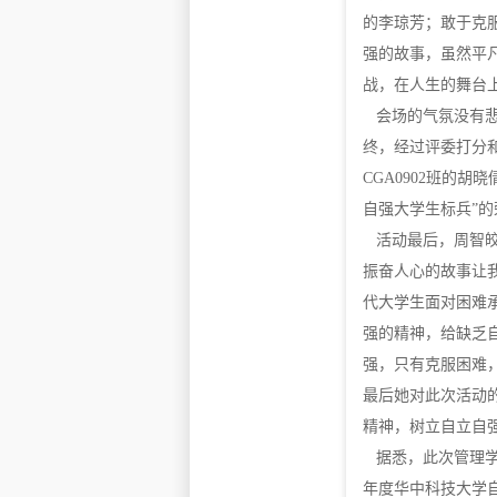
的李琼芳；敢于克
强的故事，虽然平
战，在人生的舞台
会场的气氛没有悲
终，经过评委打分和
CGA0902班的胡
自强大学生标兵”的
活动最后，周智皎
振奋人心的故事让
代大学生面对困难
强的精神，给缺乏
强，只有克服困难
最后她对此次活动
精神，树立自立自
据悉，此次管理学院
年度华中科技大学