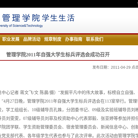
职业发展
品牌活动
规章制度
办事指南
联系我们
管理学院2011年自强大学生标兵评选会成功召开
发布日期：2011-04-29 
中心记者 蒋文飞/文 陈晨/摄）“发掘平凡中的伟大故事，标榜自立自强
”4月27日晚，管理学院2011年自强大学生标兵评选会在113室举行。管
，学工组组长、10级辅导员孔姝，分团委书记、09级及实验班辅导员刘
导员刘雯雯，07级辅导员刘菲及校资助中心代表郭毅、张亚婷等参加并担
学院团学联、学生资助管理委员会、宿舍管理委员会、新闻信息中心、创
及党支部代表、各年级学生代表也参与了此次评审。此次活动由管理学院