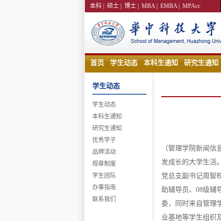
本科
|
硕士
|
博士
|
MBA
|
EMBA
|
MPAcc
首页
学生动态
本科生通知
研究生通知
学生动态
学生动态
本科生通知
研究生通知
优秀学子
（管理学院新闻信息
品牌活动
发成长的大学生活。
规章制度
学生团队
党总支副书记周智皎
办事指南
助辅导员、08级辅
联系我们
委，同时来自管理
业基地等学生组织