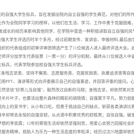
。
的自强大学生标兵，旨在发掘出院内自立自强的学生典范，对他们的所
此作为全院同学学习的榜样，以他们在生活、学习、工作中勇于克服困难
奋发成长的经历来影响其他同学，在学院中营造一种积极进取自立自强的风
自强大学生评选历时半个多月，经过前期宣传、宣讲会、申报材料,最后由
组织的代表组成的初审评审团筛选产生了11位候选人进入最终评选大会。
老师评分加学生代表投票（一票一分）的评分机制，最终从11位候选人中
生标兵，代表学院参加校自强大学生标兵评选。
有身残志坚类、坚持不懈类、志愿服务类、克服贫困类、执着追求类等自
们用PPT、演讲等形式向评委展示自己的自强事迹，并回答评委的提问。
任然坚信“好男儿当自强”，毅然改过自新的马翔；身残志坚，却依然笑对
是半片叶子，也要活出整片森林的精彩的胡晓倩；自强寓于平凡，努力就
观向上的吴书宇；从小有口吃，但勇于挑战自己的缺点，斩获各类演讲比
艰辛却带去永恒的自强坚韧，从点滴中积累优秀的舒胜男；自信自强，破
梦想的李奕霖；12年的寄宿生活却依然坚强刻苦，用爱心去努力回报社会
愿服务精神，视助人为乐为一种生活态度的李松泽；经历过汶川地震却依