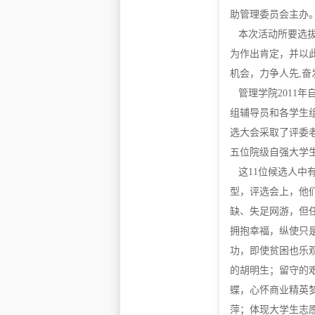
助管理委员会主办
本次活动所要选拔
为作出肯定，并以
机会，力争人先,
管理学院2011年
组辅导员和各学生
选大会采取了评委
五位院级自强大学
这11位候选人中
型，评选会上，他
缺、失足网游，但
拥抱幸福，纵使只
功，即使贫困也乐
的胡明生；留守的
蝶，心怀商业精英
萍；体现大学生志