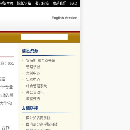
学院主页
院长信箱
书记信箱
联系我们
FAQ
English Version
信息资源
·
安海斯-布希图书馆
点击数：
651
·
管理学报
·
案例中心
报告
·
实验中心
·
综合管理系统
计学专业
·
办公自动化
选出的最
·
教室预约
旦大学和
友情链接
·
国外知名商学院
、
·
国内部分商学院网站
，合作