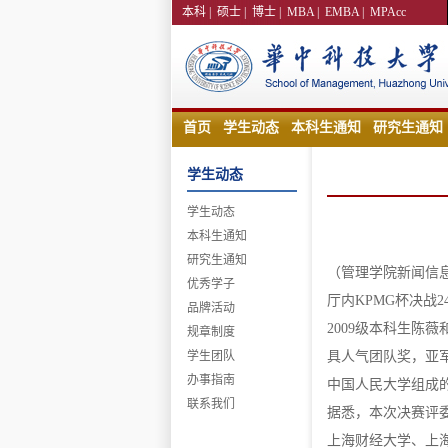
本科
|
硕士
|
博士
|
MBA
|
EMBA
|
MPAcc
首页
学生动态
本科生通知
研究生通知
学生动态
学生动态
本科生通知
研究生通知
（管理学院新闻信息
优秀学子
厅内KPMG杯决战
品牌活动
2009级本科生陈
规章制度
学生团队
具人气团队奖，亚军
办事指南
中国人民大学组成的
联系我们
据悉，本次决赛评
上海财经大学、上