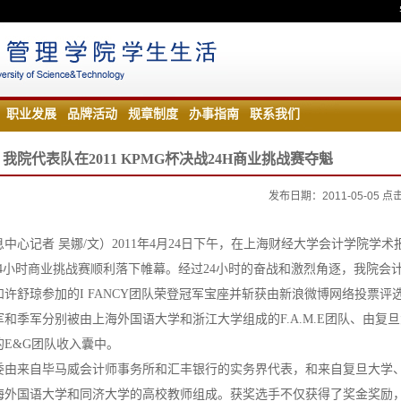
职业发展
品牌活动
规章制度
办事指南
联系我们
我院代表队在2011 KPMG杯决战24H商业挑战赛夺魁
发布日期：2011-05-05 
中心记者 吴娜/文）2011年4月24日下午，在上海财经大学会计学院学术
24小时商业挑战赛顺利落下帷幕。经过24小时的奋战和激烈角逐，我院会
薇和许舒琼参加的I FANCY团队荣登冠军宝座并斩获由新浪微博网络投票评
和季军分别被由上海外国语大学和浙江大学组成的F.A.M.E团队、由复
E&G团队收入囊中。
委由来自毕马威会计师事务所和汇丰银行的实务界代表，和来自复旦大学
海外国语大学和同济大学的高校教师组成。获奖选手不仅获得了奖金奖励