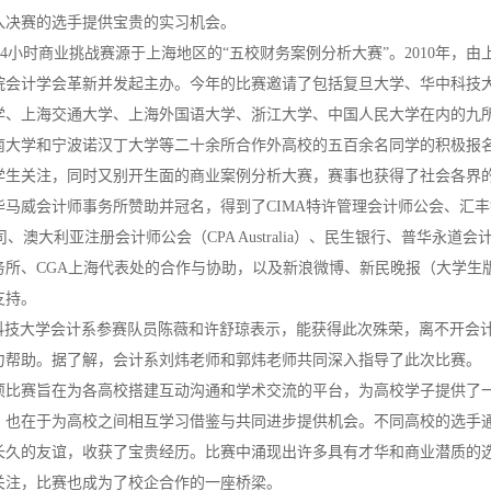
入决赛的选手提供宝贵的实习机会。
决战24小时商业挑战赛源于上海地区的“五校财务案例分析大赛”。2010年，由
院会计学会革新并发起主办。今年的比赛邀请了包括复旦大学、华中科技
学、上海交通大学、上海外国语大学、浙江大学、中国人民大学在内的九
南大学和宁波诺汉丁大学等二十余所合作外高校的五百余名同学的积极报
学生关注，同时又别开生面的商业案例分析大赛，赛事也获得了社会各界
毕马威会计师事务所赞助并冠名，得到了CIMA特许管理会计师公会、汇
公司、澳大利亚注册会计师公会（CPA Australia）、民生银行、普华永道会
务所、CGA上海代表处的合作与协助，以及新浪微博、新民晚报（大学生
支持。
华中科技大学会计系参赛队员陈薇和许舒琼表示，能获得此次殊荣，离不开会
力帮助。据了解，会计系刘炜老师和郭炜老师共同深入指导了此次比赛。
项比赛旨在为各高校搭建互动沟通和学术交流的平台，为高校学子提供了
，也在于为高校之间相互学习借鉴与共同进步提供机会。不同高校的选手
长久的友谊，收获了宝贵经历。比赛中涌现出许多具有才华和商业潜质的
关注，比赛也成为了校企合作的一座桥梁。