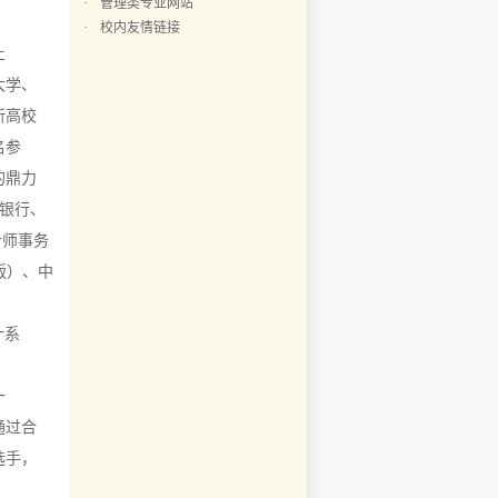
·
管理类专业网站
·
校内友情链接
上
大学、
所高校
名参
的鼎力
丰银行、
计师事务
版）、中
计系
一
通过合
选手，