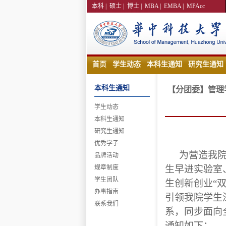
本科
|
硕士
|
博士
|
MBA
|
EMBA
|
MPAcc
首页
学生动态
本科生通知
研究生通知
本科生通知
【分团委】管理学
学生动态
本科生通知
研究生通知
优秀学子
为营造我
品牌活动
规章制度
生早进实验室
学生团队
生创新创业
“
办事指南
引领我院学生
联系我们
系，同步面向
通知如下：