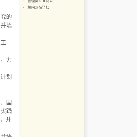
·
管理类专业网站
·
校内友情链接
研究的
，并填
集工
导，力
练计划
访、国
、实践
，并
，并协