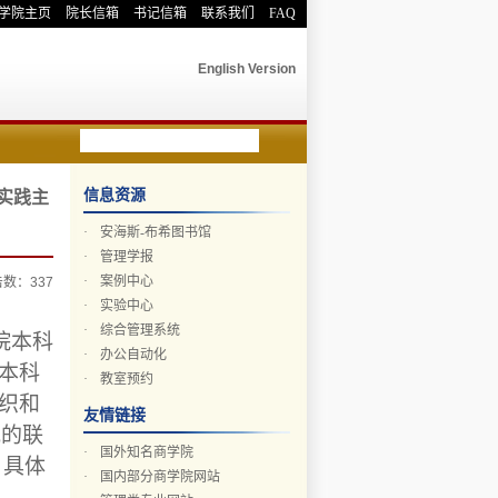
学院主页
院长信箱
书记信箱
联系我们
FAQ
English Version
信息资源
会实践主
·
安海斯-布希图书馆
·
管理学报
·
案例中心
点击数：
337
·
实验中心
·
综合管理系统
院本科
·
办公自动化
本科
·
教室预约
织和
友情链接
究的联
·
国外知名商学院
。具体
·
国内部分商学院网站