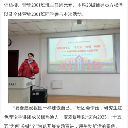
记杨柳、营销2301班班主任周元元、本科23级辅导员方权泽
以及全体营销2301班同学参与本次活动。
“要像建设祖国一样建设自己。”班团会伊始，研究生红
色理论学讲团成员穆热迪力・麦麦提明以“迈向2035，‘十五
五’为何‘关键’？”为题开展专题宣讲，用生动鲜活的案例、