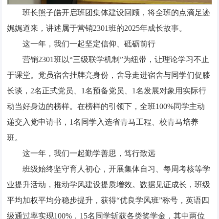
班长熊子皓开启班团集体建设回顾，将全班的点滴足迹
娓娓道来，讲述属于营销2301班的2025年成长故事。
这一年，我们一起坚定信仰、砥砺前行
营销2301班以“三级联学机制”为纽带，让理论学习不止
于课堂。党员宿舍挂牌亮身份，舍导走进宿舍与同学们促膝
长谈，2名正式党员、1名预备党员、1名发展对象用实际行
动当好身边的榜样。在榜样的引领下，全班100%同学主动
递交入党申请书，1名同学入选省青马工程、校青马培养
班。
这一年，我们一起勤学善思，笃行致远
班级始终坚守育人初心，开展集体自习、每周考核等学
业提升活动，推动学风建设提质增效。数据见证成长，班级
平均加权平均分稳步提升，获得“优良学风班”称号，英语四
级通过率实现100%，15名同学斩获各类奖学金，其中两位