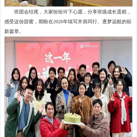
班团会结尾，大家纷纷许下心愿，分享班级成长蛋糕，
感受这份甜蜜，期盼在2026年续写并肩同行、逐梦远航的崭
新篇章。