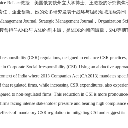
anice Bellace教授，美国俄亥俄州立大学博士。王教授的研究聚焦
责任，企业创新。她的众多研究发表于战略与组织领域顶级期刊
agement Journal, Strategic Management Journal，Organization Sc
ess Studies。王教授曾担任AMR与 AMJ的副主编，是MOR的顾问编辑，SMJ等
 responsibility (CSR) regulations, designed to enhance CSR practices,
e in Corporate Social Irresponsibility (CSI). Using an abductive approa
e context of India where 2013 Companies Act (CA2013) mandates specif
d that regulated firms, while increasing CSR expenditures, also experie
ared to non-regulated firms. This reduction in CSI is more pronounce
r firms facing intense stakeholder pressure and bearing high compliance 
er effects of mandatory CSR regulation in mitigating CSI and suggest its