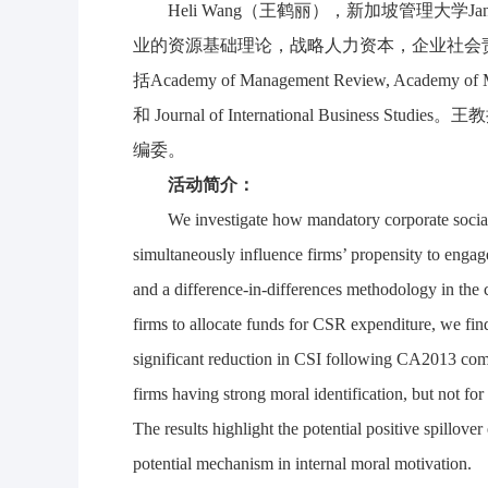
Heli Wang（王鹤丽），新加坡管理大学J
业的资源基础理论，战略人力资本，企业社会
括Academy of Management Review, Academy of Man
和 Journal of International Busin
编委。
活动简介：
We investigate how mandatory corporate social
simultaneously influence firms’ propensity to engag
and a difference-in-differences methodology in th
firms to allocate funds for CSR expenditure, we fin
significant reduction in CSI following CA2013 comp
firms having strong moral identification, but not fo
The results highlight the potential positive spillov
potential mechanism in internal moral motivation.