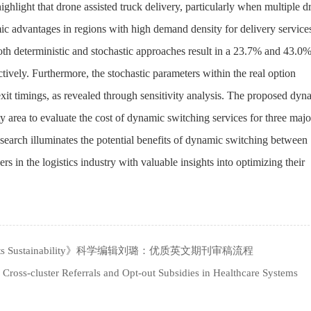
ighlight that drone assisted truck delivery, particularly when multiple d
mic advantages in regions with high demand density for delivery service
th deterministic and stochastic approaches result in a 23.7% and 43.0
ctively. Furthermore, the stochastic parameters within the real option
it timings, as revealed through sensitivity analysis. The proposed dyn
area to evaluate the cost of dynamic switching services for three majo
esearch illuminates the potential benefits of dynamic switching between
s in the logistics industry with valuable insights into optimizing their
orts Sustainability》科学编辑刘璐：优质英文期刊审稿流程
eferrals and Opt-out Subsidies in Healthcare Systems