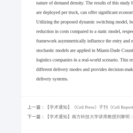
nature of demand density. The results of this study h
are deployed per truck, can offer significant econo
Utilizing the proposed dynamic switching model, bo
reduction in costs compared to a static model, respe
framework asymmetrically influence the entry and ex
stochastic models are applied in Miami-Dade County 
logistics companies in a real-world scenario. This r
different delivery modes and provides decision-maker
delivery systems.
上一篇：
【学术通知】《Cell Press》子刊《Cell Rep
下一篇：
【学术通知】南方科技大学讲席教授刘黎明：Cross-cluster R