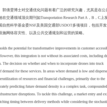
。郭倩雯博士对交通优化问题有着广泛的研究兴趣，尤其是在公
尖期刊如Transportation Research Part A，B，C
自然科学基金委NSF及美国交通部USDOT多项项目，包括开
设施网络容灾性、以及公共交通规划和运营的策略。
holds the potential for transformative improvements in customer accessib
However, this integration is not without its associated costs, including d
 The decision on whether and when to incorporate drones into truck
 of demand for these services. In areas where demand is low and dispers
rutilization of resources and financial challenges, primarily due to the
urately predicting future demand density is a complex task, compounde
rastructure disruptions. To tackle this challenge, a market entry and exi
tching timing between delivery methods while considering the stochast