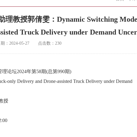
雯：Dynamic Switching Models
ssisted Truck Delivery under Demand Uncer
日期：
2024-05-27
点击数：
230
理论坛2024年第58期(总第990期)
ck-only Delivery and Drone-assisted Truck Delivery under Demand
教授
:00