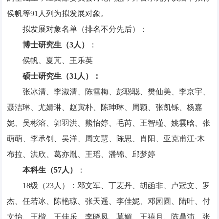
侯帆等91人列为拟发展对象。
拟发展对象名单（排名不分先后）：
博士研究生（3人）
：
侯帆、夏芃、王乐英
硕士研究生（31人）：
张冰清、李淑清、陈雪梅、彭聪聪、樊仙美、李京宇、
聂洁琳、尤婧琳、赵寅朴、陈珅琳、周颖、张凯铄、杨嘉
妮、吴彬溶、郭羽洪、熊怡婷、毛芮、王智瑾、姚雲晗、张
萌萌、李承钊、吴洋、周文慧、陈思、肖阳、亚克甫江·木
布拉、洪欣、葛亦胤、王瑶、潘锦、邱梦婷
本科生（57人）
：
18级（23人）：邓文军、丁麦丹、胡函非、卢冠文、罗
杰、任若冰、陈艳琼、张天遥、李佳妮、邓园圆、陆叶、付
文怡、王楷、王佳乐、李晓凤、莫媚、王禧月、陈鼎沛、张