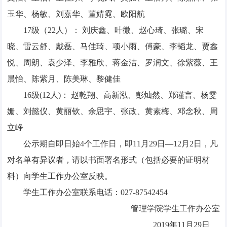
玉华、杨敏、刘嘉华、董婧霓、欧阳航
17级（22人）： 刘庆鑫、叶微、赵心琦、张璐、宋
晓、雷云舒、戴磊、马佳琦、项小雨、傅豪、李韬龙、贾鑫
悦、周朗、袁少泽、李雅欣、蒋金洁、罗润文、徐紫薇、王
晨怡、陈紫月、陈美琳、黎健佳
16级(12人)： 赵乾翔、高新泓、彭灿然、郑谨言、杨雯
姗、刘懿仪、黄丽钦、余思宇、张政、黄素梅、邓念秋、周
立峥
公示期自即日始4个工作日，即11月29日—12月2日，凡
对名单有异议者，请以书面署名形式（包括必要的证明材
料）向学生工作办公室反映。
学生工作办公室联系电话：027-87542454
管理学院学生工作办公室
2019年11月29日