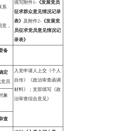
填写附件1-
《发展党员
联系
征求群众意见情况记录
表》
及附件2-
《发展党
同意，
员征求党员意见情况记
录表》
委备
入党申请人上交《个人
确定
自传》《政治审查函调
式党员
材料》；支部填写《政
对象
治审查综合意见》
审查