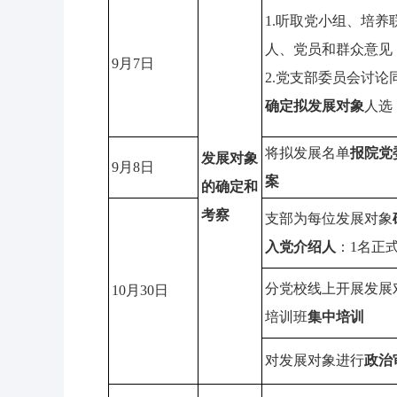
1.听取党小组、培养
人、党员和群众意见
9月7日
2.党支部委员会讨论
确定拟发展对象
人选
将拟发展名单
报院党
发展对象
9月8日
案
的确定和
考察
支部为每位发展对象
入党介绍人
：1名正
分党校线上开展发展
10月30日
培训班
集中培训
对发展对象进行
政治