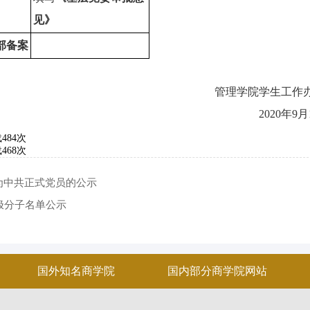
见》
部备案
管理学院学生工作
2020年
载
484
次
载
468
次
为中共正式党员的公示
极分子名单公示
国外知名商学院
国内部分商学院网站