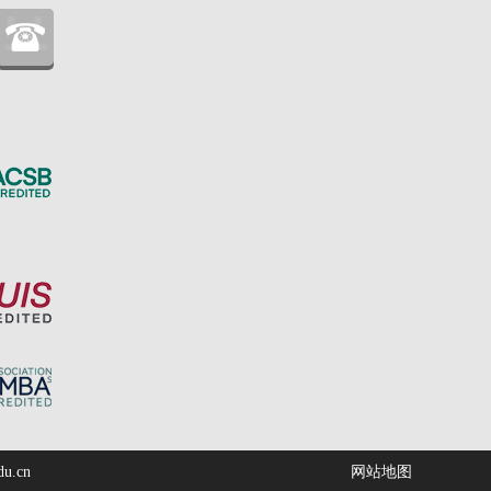
：
.cn
网站地图