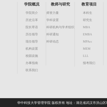
学院概况
教师与研究
教育项目
学院简介
师资力量
本科生
历史沿革
学科设置
研究生
院长寄语
科研机构与学术组织
MBA
历任领导
科研通知
EMBA
现任领导
科研动态
MPAcc
机构设置
MEM
校园设施
LLL
办事指南
报考我们
联系我们
华中科技大学管理学院 版权所有 地址：湖北省武汉市洪山区珞喻路1037号 