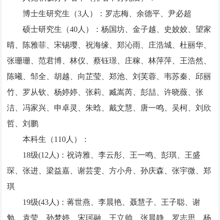
博士生研究生（3人）：罗志梅、余德平、尹必超
硕士研究生（40人）：杨国坊、金子越、史姣姣、望家
晴、陈雅菲、宋锡璎、祝海缘、郑沁雨、庄浩城、杜丽华、
张珊珊、范君博、林仪、蔡钰璟、庄稼、林萍萍、王浩然、
陈曦、邹全、胡越、向芷莹、郑池、刘芙蓉、韦苏秦、邱丽
竹、罗从钦、杨婷婷、张莉、臧嵩芮、彭喆、许晓薇、张
洁、冯家兴、申卓灵、朱晗、戴文慧、唐一鸣、吴柯、刘欣
哲、刘鹏
本科生（110人）：
18级(12人)：祝诗雅、李云彤、王一鸣、彭琪、王盛
琛、张进、梁益嘉、谢芸雯、方小舟、孙庆森、张宇微、郑
琪
19级(43人)：蒋世燕、李晨艳、聂慧子、王子聪、谢
勉、袁莹、孙梦婷、宋珂融、王立帅、张晨静、罗志思、杨