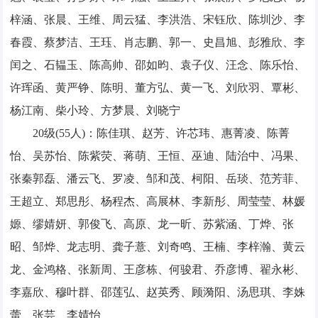
梓涵、张晨、王维、周云猛、李洪浩、宋钰欣、陈圳沙、李
春霞、蔡梦洁、王珏、肖志鹏、郭一、史昌旭、彭雅欣、李
闰之、石韫玉、陈高帅、邵如昀、袁子仪、汪念、陈乐怡、
许珲函、黄严铮、陈明、董方弘、黄一飞、刘欣羽、覃彬、
杨江南、柴小玲、方梦晨、刘晓宁
20级(55人)：陈佳琪、赵芳、许芯玮、惠菁凌、陈菁
怡、吴苏怡、陈紫荧、蒋萌、王恒、巫迪、陆治中、冯果、
张秦郭磊、潘云飞、罗凌、邹和茂、柯阳、岳琰、范芳菲、
王超立、郑思彤、杨程杰、高展林、李新彤、周莹莹、林媛
嫄、缪婧妍、郭俊飞、高原、龙一昕、苏紫涵、丁烨、张
昭、邹烨、龙志明、龚子薏、刘奇鸣、王楠、李梓瀚、黄云
龙、金鸿格、张新周、王彦栋、何骏君、乔彦博、翟永彬、
李嘉欣、穆叶群、邵莲弘、赵英秀、顾漪阳、汤思琪、李姝
蕾、张芸、李婧怡