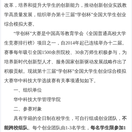
改革，培养和提升大学生的创新能力，推动创新创业实践教
学高质量发展，组织举办第十三届“学创杯”全国大学生创业
综合模拟大赛。
“学创杯”大赛是中国高等教育学会《全国普通高校大学
生竞赛排行榜》项目之一，自2014年起已连续举办十二届。
赛事每年吸引全国1500余所院校、30余万师生积极参与，为
培养新时代创新型人才、服务国家创新驱动发展战略作出了
积极贡献。现就第十三届“学创杯”全国大学生创业综合模拟
大赛华中科技大学选拔赛有关事项通知如下。
一、组织单位
华中科技大学管理学院
二、参赛对象
具有学籍的全日制在校学生，可自行组成创业团队，
不
能跨校组队
。每个创业团队由1-3名学生，
每名学生限参加
1