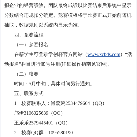
拟企业的经营绩效。团队最终成绩以比赛结束后系统中显示
分数结合违规扣分确定。竞赛模板将于比赛正式开始前随机
抽取，数据规则以系统内显示为准。
四、竞赛流程
（一）参赛报名
在籍学生可登录学创杯官方网站（
www.xcbds.com
）“活
动报名”栏目进行账号注册(详细操作指南见官网)。
（二）校赛
时间：5月中旬，具体时间另行通知。
五、联系方式
1．校赛联系人：肖蕊婉2534479664（QQ）
邝伊3106025639（QQ）
王乐乐2579445401（QQ）
2．校赛QQ群：1095580190