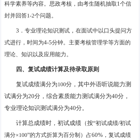
1
科学素养等内容。思政考核，由考生随机抽取
个信
封并回答
1-2
个问题。
3
，
．专业理论知识测试
在面试中以口头提问方
4-5
式进行，时间为
分钟。主要考核管理学等方面的
理论、知识以及应用能力。
四、复试成绩计算及待录取原则
复试成绩满分为
分，其中外语听说能力测
100
试满分为
20
分，综合素质能力测试满分为
40
分，
专业理论知识测试满分为
40
分。
计算总成绩时，初试成绩（按
“
/
初试成绩
初试
”
60%
满分
×100
的方式折算为百分制）占
，复试成绩