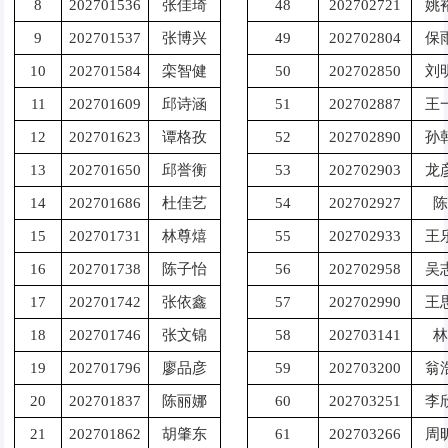
8
202701536
张佳琦
48
202702721
姚
9
202701537
张博兴
49
202702804
保
10
202701584
栾智健
50
202702850
刘
11
202701609
邱诗涵
51
202702887
王
12
202701623
谭格孜
52
202702890
孙
13
202701650
邱誉衡
53
202702903
龙
14
202701686
杜佳艺
54
202702927
陈
15
202701731
林尊熺
55
202702933
王
16
202701738
陈子怡
56
202702958
吴
17
202701742
张依鑫
57
202702990
王
18
202701746
张文锦
58
202703141
林
19
202701796
廖品彦
59
202703200
翁
20
202701837
陈丽娜
60
202703251
李
21
202701862
胡肇东
61
202703266
周