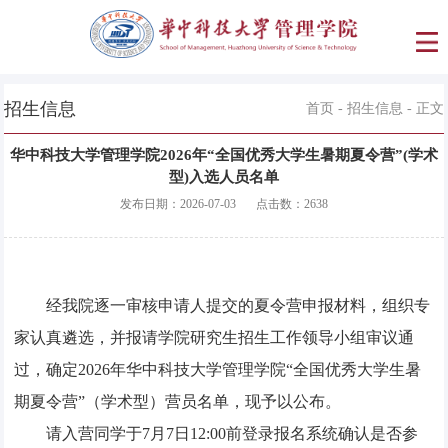
招生信息
首页
-
招生信息
- 正文
华中科技大学管理学院2026年“全国优秀大学生暑期夏令营”(学术
型)入选人员名单
发布日期：
2026-07-03
点击数：
2638
经我院逐一审核申请人提交的夏令营申报材料，组织专
家认真遴选
，
并报请学院研究生招生工作领导小组审议通
过
，确定
202
6
年华中科技大学管理学院
“
全国优秀大学生暑
期夏令营
”（
学术型
）
营员名单，现予以公布。
请入营
同学
于
7
月
7
日
12:00
前登录报名系统确认是否参