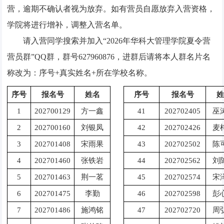
营
，
逾期不确认者视为放弃。如有营员自愿放弃入营资格，
学院将进行增补，调整入营名单。
请入营同学搜索并加入
“2026
年华科大管理学院夏令营
营员群
”QQ
群，群号
627960876
，进群后请将本人群名片名
称改为：序号
+
真实姓名
+
所在学校名称。
序号
报名号
姓名
序号
报名号
姓
1
202700129
方一鑫
41
202702405
巫
2
202700160
刘银凤
42
202702426
麦
3
202701408
宋雨果
43
202702502
陈
4
202701460
张铁岩
44
202702562
刘
5
202701463
荆一茗
45
202702574
宋
6
202701475
李勤
46
202702598
彭
7
202701486
施鸿铭
47
202702720
周