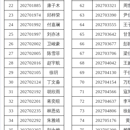
22
202701885
康子木
62
202703321
周
23
202701974
邱梓荣
63
202703390
尹
24
202701992
付嘉斓
64
202703555
王
25
202701997
刘亦冰
65
202703642
甘
26
202702002
卫峻豪
66
202703677
彭
27
202702005
陈雪菲
67
202703706
梁
28
202702016
赵宇航
68
202704042
王
29
202702105
徐玥
69
202704130
于
30
202702124
丁文淼
70
202704154
万
31
202702192
胡欣雨
71
202704566
寇
32
202702201
蒋奕暄
72
202704637
李
33
202702235
林恩佑
73
202704806
徐
34
202702292
朱雅靖
74
202705176
黄