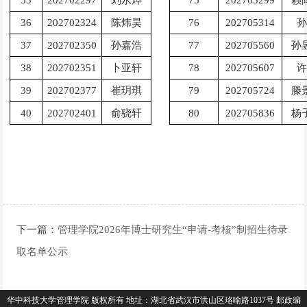
35
202702297
刘永烨
75
202705299
赖
36
202702324
陈炜昊
76
202705314
孙
37
202702350
孙嘉浩
77
202705560
孙
38
202702351
卜亚轩
78
202705607
许
39
202702377
崔玥琪
79
202705724
滕
40
202702401
俞骁轩
80
202705836
杨
下一篇：
管理学院2026年博士研究生“申请-考核”制招生待录
取名单公示
华中科技大学管理学院 版权所有 地址：湖北省武汉市洪山区珞喻路1037号 邮政编