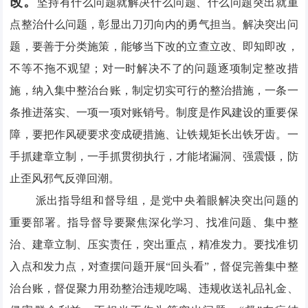
改。
坚持有什么问题就解决什么问题、什么问题突出就重
点整治什么问题，彰显出刀刃向内的勇气担当。解决突出问
题，要善于分类施策，能够当下改的立查立改、即知即改，
不等不拖不观望；对一时解决不了的问题逐项制定整改措
施，纳入集中整治台账，制定切实可行的整治措施，一条一
条推进落实、一项一项对账销号。制度是作风建设的重要保
障，要把作风硬要求变成硬措施、让铁规矩长出铁牙齿。一
手抓建章立制，一手抓贯彻执行，才能堵漏洞、强震慑，防
止歪风邪气反弹回潮。
派出指导组和督导组，是党中央着眼解决突出问题的
重要部署。指导督导要聚焦深化学习、找准问题、集中整
治、建章立制、压实责任，突出重点，精准发力。要找准切
入点和发力点，对查摆问题开展“回头看”，督促完善集中整
治台账，督促聚力用劲整治违规吃喝、违规收送礼品礼金、