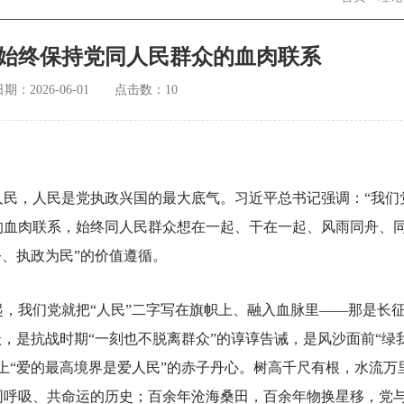
始终保持党同人民群众的血肉联系
日期：
2026-06-01
点击数：
10
人民，人民是党执政兴国的最大底气。习近平总书记强调：“我们
的血肉联系，始终同人民群众想在一起、干在一起、风雨同舟、
公、执政为民”的价值遵循。
我们党就把“人民”二字写在旗帜上、融入血脉里——那是长
跃，是抗战时期“一刻也不脱离群众”的谆谆告诫，是风沙面前“绿
上“爱的最高境界是爱人民”的赤子丹心。树高千尺有根，水流万
同呼吸、共命运的历史；百余年沧海桑田，百余年物换星移，党