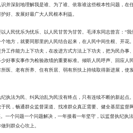
认识并深刻地理解我是谁、为了谁、依靠谁这些根本性问题，在
维护好、发展好最广大人民根本利益。
人民忧乐为忧乐、以人民甘苦为甘苦。毛泽东同志曾言：“我
一个地方，就要同那里的人民结合起来，在人民中间生根、开花。
提升工作能力上下功夫，在改进方式方法上下功夫，把为民办事
多少好事实事作为检验政绩的重要标准。倾听人民呼声、回应人
有所医、老有所养、住有所居、弱有所扶上持续取得新进展，使
纪执法为民、纠风治乱为民没有终点，只有连续不断的新起点
效于民，畅通群众监督渠道、找准群众真正需要、健全基层监督
疾。一个问题一个问题解决，一年接着一年坚守，以监督执纪执
作做到群众心坎上。