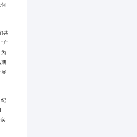
任何
们共
”广
、为
民期
发展
。纪
网
法实