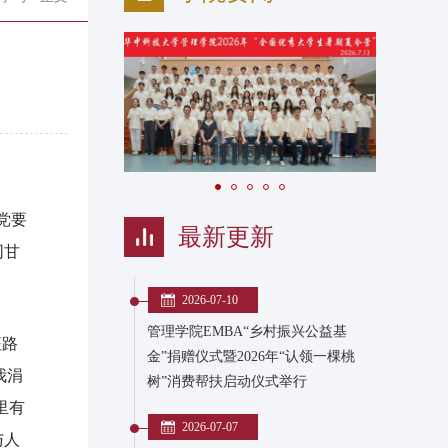
党要
最新更新
同甘
2026-07-10
管理学院EMBA“乡村振兴公益基
征路
金”捐赠仪式暨2026年“认领一棵桃
我涓
树”消费帮扶启动仪式举行
里有
2026-07-07
与人