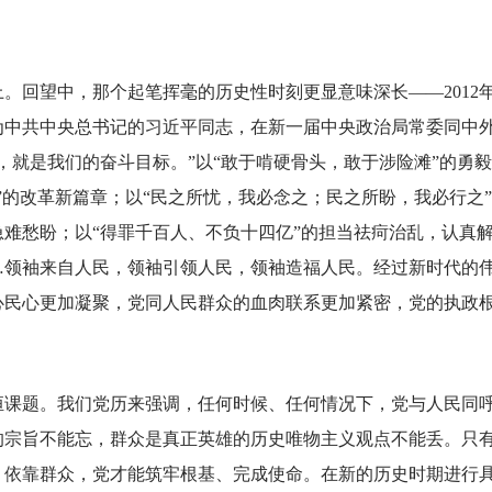
望中，那个起笔挥毫的历史性时刻更显意味深长——2012年
为中共中央总书记的习近平同志，在新一届中央政治局常委同中
，就是我们的奋斗目标。”以“敢于啃硬骨头，敢于涉险滩”的勇
”的改革新篇章；以“民之所忧，我必念之；民之所盼，我必行之
难愁盼；以“得罪千百人、不负十四亿”的担当祛疴治乱，认真
…领袖来自人民，领袖引领人民，领袖造福人民。经过新时代的
心民心更加凝聚，党同人民群众的血肉联系更加紧密，党的执政
课题。我们党历来强调，任何时候、任何情况下，党与人民同
的宗旨不能忘，群众是真正英雄的历史唯物主义观点不能丢。只
、依靠群众，党才能筑牢根基、完成使命。在新的历史时期进行