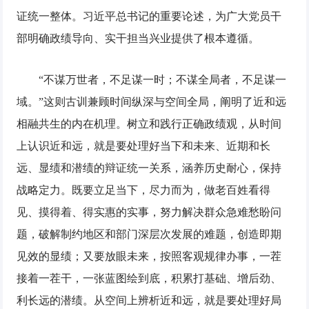
证统一整体。习近平总书记的重要论述，为广大党员干
部明确政绩导向、实干担当兴业提供了根本遵循。
“不谋万世者，不足谋一时；不谋全局者，不足谋一
域。”这则古训兼顾时间纵深与空间全局，阐明了近和远
相融共生的内在机理。树立和践行正确政绩观，从时间
上认识近和远，就是要处理好当下和未来、近期和长
远、显绩和潜绩的辩证统一关系，涵养历史耐心，保持
战略定力。既要立足当下，尽力而为，做老百姓看得
见、摸得着、得实惠的实事，努力解决群众急难愁盼问
题，破解制约地区和部门深层次发展的难题，创造即期
见效的显绩；又要放眼未来，按照客观规律办事，一茬
接着一茬干，一张蓝图绘到底，积累打基础、增后劲、
利长远的潜绩。从空间上辨析近和远，就是要处理好局