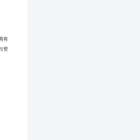
拥有
与资