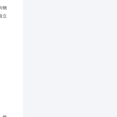
向物
设立
。他