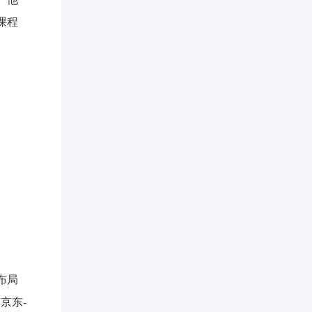
课程
布局
京东-