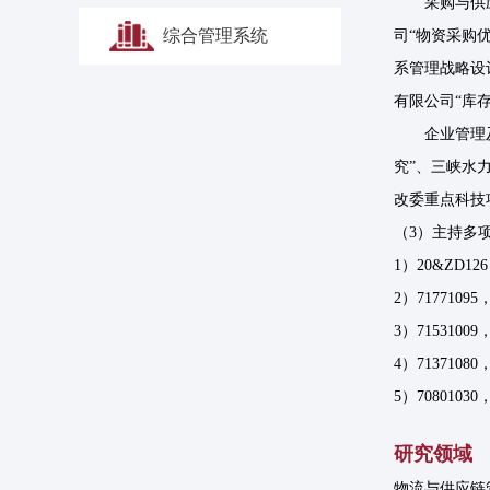
采购与供
综合管理系统
司“物资采购
系管理战略设
有限公司“库
企业管理
究”、三峡水
改委重点科技
（3）主持多
1）20&ZD
2）71771
3）71531
4）71371
5）70801
研究领域
物流与供应链