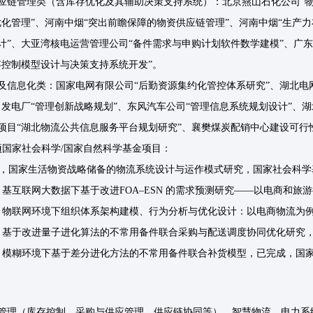
应链管理类（含库存优化及其辅助决策支持系统）：北京燕山石化公司“
优化管理”、河南中烟“突出前瞻保障的物资供应链管理”、河南中烟“生产
计”、大亚湾核电运营管理公司“备件需求与申购计划软件数学建模”、广
存控制模型设计与决策支持系统开发”。
及信息化类：国家电网有限公司“后勤资源集约化管控体系研究”、湖北电
力发电厂“管理创新战略规划”、东风汽车公司“管理信息系统规划设计”、
项目“湖北物流公共信息服务平台规划研究”、襄樊煤炭配销中心建设可行
项国家社会科学/国家自然科学基金项目：
126，国家生活物资战略储备的物流系统设计与运作模式研究，国家社会科学基金
095，基互联网大数据下基于改进FOA–ESN 的需求预测研究——以电商和旅游
009，物联网环境下组织体系架构建模、行为分析与优化设计：以电商物流为例
080，基于改进量子进化算法的不常用备件联合采购与配送调度协同优化研究，国
030，模糊环境下基于差分进化方法的不常用备件联合补货模型，已完成，国家自
管理（库存控制、采购与供应管理、供应链协同等）、智慧物流、电力系