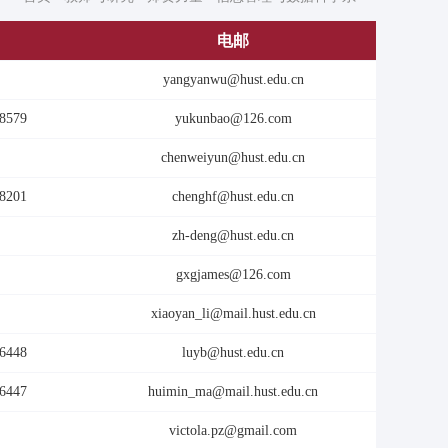
电邮
yangyanwu@hust.edu.cn
8579
yukunbao@126.com
chenweiyun@hust.edu.cn
8201
chenghf@hust.edu.cn
zh-deng@hust.edu.cn
gxgjames@126.com
xiaoyan_li@mail.hust.edu.cn
6448
luyb@hust.edu.cn
6447
huimin_ma@mail.hust.edu.cn
victola.pz@gmail.com