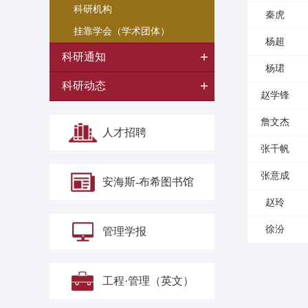
科研机构
秦虎
挂靠学会（学术团体）
杨超
科研通知
杨珺
科研动态
赵学锋
詹文杰
人才招聘
张千帆
张意成
安海斯-布希图书馆
赵玲
徐汾
管理学报
工程·管理（英文）