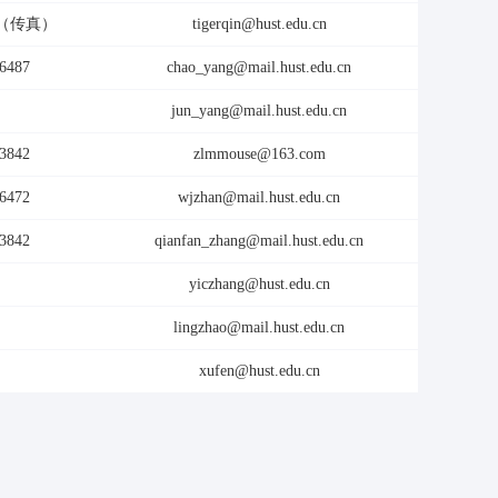
437（传真）
tigerqin@hust.edu.cn
6487
chao_yang@mail.hust.edu.cn
jun_yang@mail.hust.edu.cn
3842
zlmmouse@163.com
6472
wjzhan@mail.hust.edu.cn
3842
qianfan_zhang@mail.hust.edu.cn
yiczhang@hust.edu.cn
lingzhao@mail.hust.edu.cn
xufen@hust.edu.cn