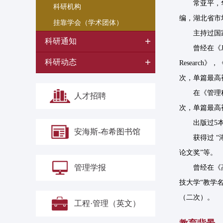
常亚平，
科研机构
编，湖北省市
挂靠学会（学术团体）
主持过国
科研通知
曾经在《Jour
科研动态
Research
次，单篇最高被引2
在《管理
人才招聘
次，单篇最高被引
出版过5本
安海斯-布希图书馆
获得过 “
论文奖”等。
管理学报
曾经在《
技大学“教学
（二次）。
工程·管理（英文）