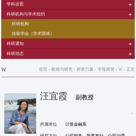
学科设置
科研机构与学术组织
科研机构
挂靠学会（学术团体）
科研通知
科研动态
W
首页
-
教师与研究
-
师资力量
-
字母师资
-
W
- 正文
汪宜霞
副教授
所属单位
计算金融系
研究方向
公司财务、股票发行、公司治理