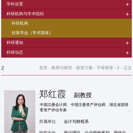
学科设置
科研机构与学术组织
科研机构
挂靠学会（学术团体）
科研通知
科研动态
Z
首页
-
教师与研究
-
师资力量
-
字母师资
-
Z
- 正文
郑红霞
副教授
所属单位
会计与财税系
研究方向
审计理论、企业税收筹划、现代企