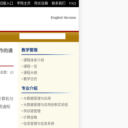
 旧版入口
· 学院主页
· 院长信箱
· 联系我们
· FAQ
English Version
教学管理
作的通
•
课程体系介绍
•
课程一览
 点击数：
85
•
课程大纲
•
教学日历
专业介绍
计算机与
•
大数据管理与应用
•
大数据管理与应用创新实验班
项通知
•
供应链管理
•
计算金融
•
信息管理与信息系统