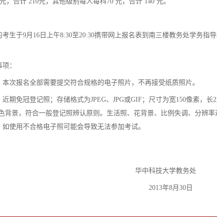
元，合计 210元，其他级别每人每科70 元，合计 140 元。
考生于9月16日上午8:30至20:30携带网上报名表到南三楼教务处学务指
事项：
：本次报名全部需要提交符合规格的电子照片，不再接受纸质照片。
近期免冠登记照；存储格式为JPEG、JPG或GIF；尺寸为宽150像素，长2
；净色背景，符合一般登记照辨认原则。生活照、花背景、比例失调、分辨率
，如使用不合格电子照可能会导致无法参加考试。
华中科技大学教务处
2013年8月30日