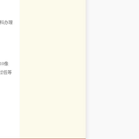
导科办理
10像
过低等