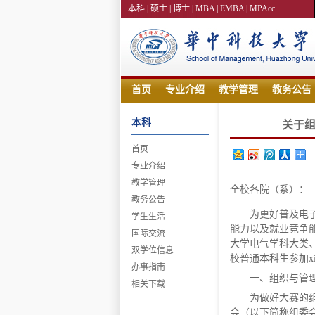
本科 |
硕士 |
博士 |
MBA |
EMBA |
MPAcc
首页
专业介绍
教学管理
教务公告
本科
关于组
首页
专业介绍
教学管理
全校各院（系）
教务公告
为更好普及电
学生生活
能力以及就业竞争
国际交流
大学电气学科大类
双学位信息
校普通本科生参加xi
办事指南
一、组织与管
相关下载
为做好大赛的组
会（以下简称组委