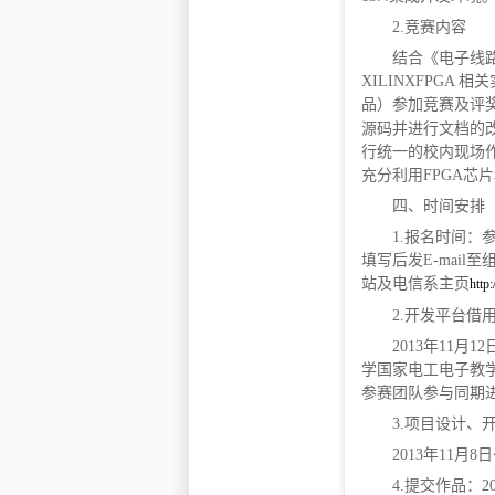
2.竞赛内容
结合《电子线
XILINXFPG
品）参加竞赛及评
源码并进行文档的
行统一的校内现场
充分利用FPGA
四、时间安排
1.报名时间：
填写后发E-mai
站及电信系主页
http:
2.开发平台借
2013年11
学国家电工电子教
参赛团队参与同期进
3.项目设计、
2013年11月8
4.提交作品：