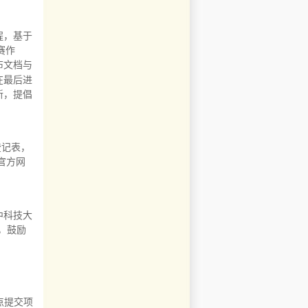
程，基于
赛作
布文档与
在最后进
新，提倡
登记表，
赛官方网
中科技大
，鼓励
地点提交项