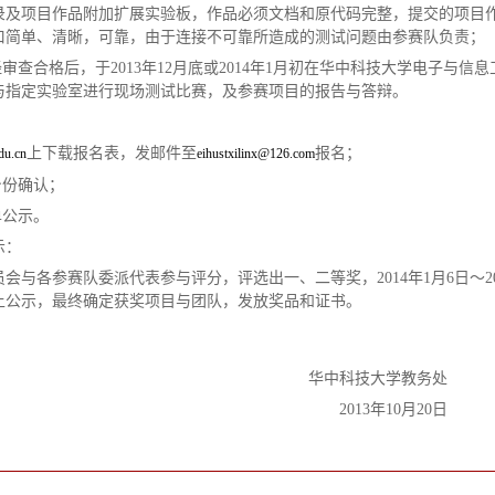
录及项目作品附加扩展实验板，作品必须文档和原代码完整，提交的项目
口简单、清晰，可靠，由于连接不可靠所造成的测试问题由参赛队负责；
经审查合格后，于2013年12月底或2014年1月初在华中科技大学电子与信
与指定实验室进行现场测试比赛，及参赛项目的报告与答辩。
上下载报名表，发邮件至
报名；
edu.cn
eihustxilinx@126.com
身份确认；
单公示。
示：
会与各参赛队委派代表参与评分，评选出一、二等奖，2014年1月6日～20
站上公示，最终确定获奖项目与团队，发放奖品和证书。
华中科技大学教务处
2013年10月20日