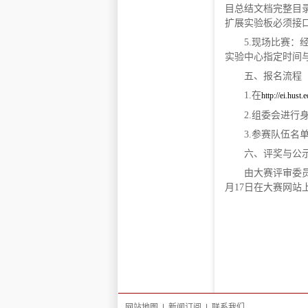
目总结文档完整目
扩展实验板必须接
5.现场比赛：
实验中心指定时间
五、报名流程
1.在
http://ei.hust.
2.组委会进行
3.参赛队伍名
六、评奖与公
由大赛评审委员
月17日在大赛网
网站地图
|
新闻订阅
|
联系我们