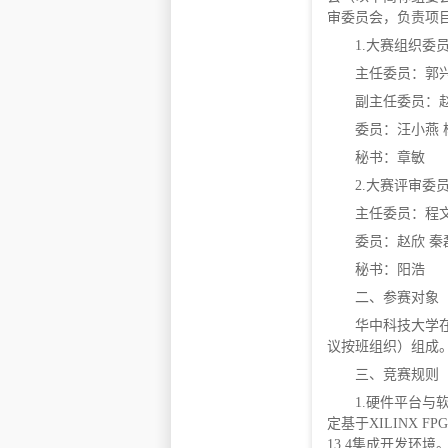
审委员会，负责项
1.大赛组织委
主任委员：郭
副主任委员：赵
委员：汪小燕 
秘书：章敏
2.大赛评审委
主任委员：程
委员：赵欣 秦
秘书：阳浩
二、参赛对象
华中科技大学
议按班组织）组成
三、竞赛规则
1.硬件平台
定基于XILINX F
13.4集成开发环境