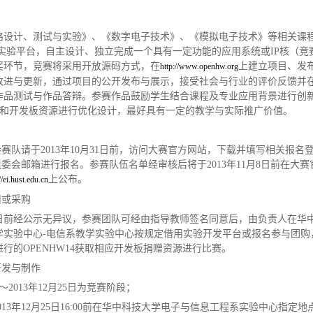
路设计、测试与实验》、《数字电子技术》、《模拟电子技术》等相关课
A 相关实验平台，自主设计、独立完成一个具有一定功能的应用系统或IP核（竞
奖环节，竞赛将采用开放源码方式，在
上建立项目、发
http://www.openhw.org
改进与更新，通过项目的公开发布与展示，接受社会与行业的评价反馈并
作品测试与作品答辩。参赛作品鼓励学生结合课程及专业应用背景进行创
芯片和开发板资源进行优化设计，最好具有一定的教学与实际推广价值。
参赛队请于2013年10月31日前，访问大赛官方网站，下载并填写相关报名
l至组委会邮箱进行报名。参赛队伍名单经审核后将于2013年11月8日前在大
上公布。
//ei.hust.edu.cn
用或采购
月12日前经公示无异议，参赛团队可经由指导教师签名同意后，由负责人在华
学实验中心-电信系教学实验中心按规定借用实验开发平台或报名参与团购
行的OPENHW14获取相应开发板捐赠资源进行比赛。
开发与制作
日～2013年12月25日为竞赛阶段；
2013年12月25日16:00前在华中科技大学电子与信息工程系实验中心指定