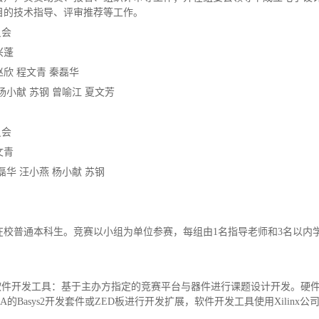
目的技术指导、评审推荐等工作。
员会
兴蓬
欣 程文青 秦磊华
杨小献 苏钢 曾喻江 夏文芳
员会
文青
磊华 汪小燕 杨小献 苏钢
在校普通本科生。竞赛以小组为单位参赛，每组由1名指导老师和3名以内
。
与软件开发工具：基于主办方指定的竞赛平台与器件进行课题设计开发。硬
PGA的Basys2开发套件或ZED板进行开发扩展，软件开发工具使用Xilinx公司的
。