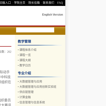
 旧版入口
· 学院主页
· 院长信箱
· 联系我们
· FAQ
English Version
教学管理
•
课程体系介绍
点击数：
202
•
课程一览
•
课程大纲
•
教学日历
实际动手
专业介绍
华中科技
•
大数据管理与应用
续组织在
•
大数据管理与应用创新实验班
•
供应链管理
•
计算金融
组织委员
•
信息管理与信息系统
计大赛评