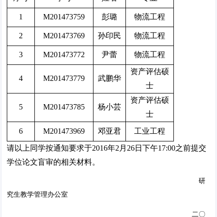
1
M201473759
彭璐
物流工程
2
M201473769
孙印民
物流工程
3
M201473772
尹蕾
物流工程
资产评估硕
4
M201473779
武鹏华
士
资产评估硕
5
M201473785
杨小芸
士
6
M201473969
邓亚君
工业工程
请以上同学按通知要求于2016年2月26日下午17:00之前提交
学位论文盲审的相关材料。
研
究生教学管理办公室
二〇