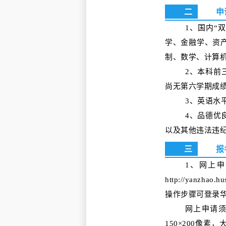
二
申
1、国内“
学、金融学、资
制、数
学、计算
2、本科前
尚无第六学期成
3、英语水
4、品德优
以及其他违法违
三
报
1、网上
http://yan
操作步骤可登录
网上申请须
150×200像素