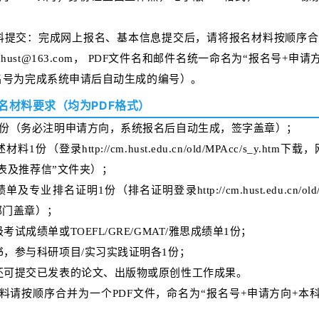
料提交：完成网上报名、基本信息提交后，请将报名材料按顺序合
chust@163.com， PDF文件名和邮件名统一命名为“报名号+申
名号为完成系统申请后自动生成的编号）
。
名材料要求（均为PDF格式）
1份（务必注明申请方向，系统报名后自动生成，签字盖章）；
料1份（登录http://cm.hust.edu.cn/old/MPAcc/s_y.ht
表及推荐信”文件夹）；
绩单及专业排名证明1份（排名证明
登录
http://cm.hust.edu.cn/ol
部门盖章）；
考试成绩单或TOEFL/GRE/GMAT/雅思成绩单1份；
书，参与科研项目/实习实践证明各1份；
还可提交已发表的论文、出版物或原创性工作成果。
料请按顺序合并为一个PDF文件，命名为“报名号+申请方向+本