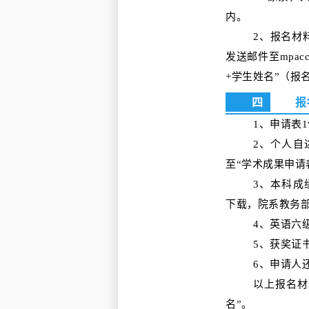
内。
2、报名材
发送邮件至mpac
+学生姓名”
（报
四
报
1、申请表
2、个人自述材
至“学术成果申请
3、本科成
下载
，院系教务
4、英语六级
5、获奖证
6、申请人
以上报名材
名”。