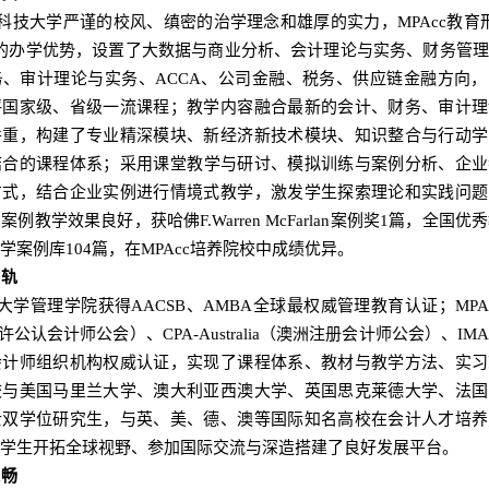
科技大学严谨的校风、缜密的治学理念和雄厚的实力，MPAcc教育
的办学优势，设置了大数据与商业分析、会计理论与实务、财务管
、审计理论与实务、ACCA、公司金融、税务、供应链金融方向
评国家级、省级一流课程；
教学内容融合最新的会计、财务、审计理
并重，构建了专业精深模块、新经济新技术模块、知识整合与行动学
结合的课程体系；
采用课堂教学与研讨、模拟训练与案例分析、企业
方式，结合企业实例进行情境式教学，激发学生探索理论和实践问题
例教学效果良好，获哈佛F.Warren McFarlan案例奖1篇，全国优
学案例库104篇，在MPAcc培养院校中成绩优异。
接轨
大学管理学院获得AACSB、AMBA全球最权威管理教育认证；
MP
许公认会计师公会）、CPA-Australia（澳洲注册会计师公会）、I
会计师组织机构权威认证，实现了课程体系、教材与教学方法、实习
校与美国马里兰大学、澳大利亚西澳大学、英国思克莱德大学、法国
士双学位研究生，与英、美、德、澳等国际知名高校在会计人才培养
cc学生开拓全球视野、参加国际交流与深造搭建了良好发展平台。
通畅