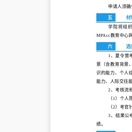
申请人须确
五
材
学院将组
MPAcc教育中心网站公布
六
选
1、夏令营
景（含教育背景
识的能力、个人
能力、人际交往
2、考核流
（1）个人
（2）考官
3、结果公
绩。