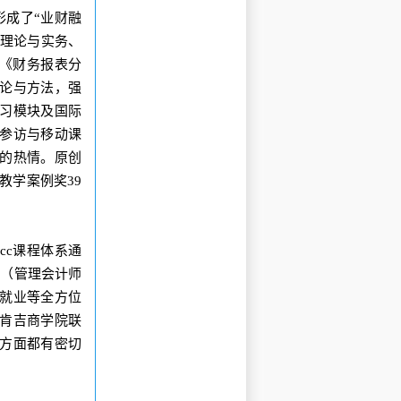
形成了“业财融
理理论与实务、
，《财务报表分
论与方法，强
习模块及国际
参访与移动课
的热情。
原创
秀教学案例奖39
Acc课程体系通
MA（管理会计师
就业等全方位
肯吉商学院联
方面都有密切