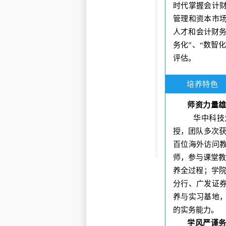
时代
掌握
会计
管理和资本市
人才和会计财
务化
”
、
“
数智
评估。
培养特色
师资力量
华中科技
授，团队多次
百位海外访问
师，参与课堂教
养全过程；
学
分行、广发证
养与实习基地
的实务能力。
学风严谨