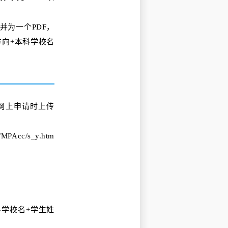
并为一个PDF，
请方向+本科学校名
m下载，网上申请时上传
d/MPAcc/s_y.htm
科学校名+学生姓