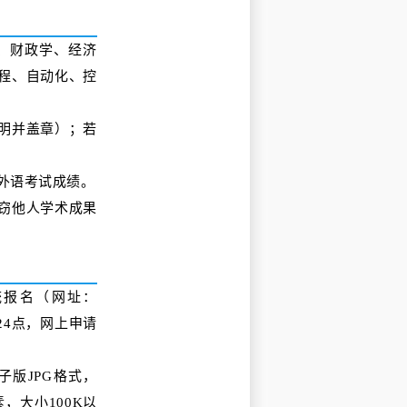
计、财政学、经济
程、自动化、控
证明并盖章）；若
类外语考试成绩。
窃他人学术成果
统报名（网址：
7日24点，网上申请
版JPG格式，
素，大小100K以