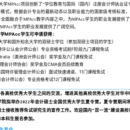
大学MPAcc项目创新了“学位教育与国际（国内）注册会计师执业证
养模式，根据会计专业的最新动态以及职业能力的国家级考核标准，
全面融合于MPAcc教学内容之中，为MPAcc学生的职业发展提供
MPAcc学生的职业发展提供了广阔空间。
MPAcc
大学
学生可申请获得：
大学和国外知名大学的双硕士学位（参加双硕士项目的学生）
F
特许公认会计师公会）专业资格考试前
阶段九门课程免试
ralia
（澳洲会计师公会）奖学金及六门课程免试
CMA
理会计师协会）奖学金及
会员后续教育
11
英国特许管理会计师公会）面试快速通道、
门课程免试
12
际会计师公会）专业资格考试
门课程免试
各高校优秀大学生之间的交流，增进其他高校优秀大学生对华中
院拟举办2022年会计硕士全国优秀大学生夏令营。夏令营期间将开
士接收推荐免试研究生的宣传工作。欢迎国内“双一流”建设高校
秀本科生报名参加。
生专业