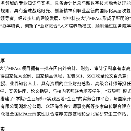
财务领域的专业知识与实务、
具备会计信息与新数字技术融合处理能
场规则、具有全球战略眼光、创新精神和职业品德的国际化
高层次
复
务领导者。
经过多年的建设发展，
华中科技大学
MPAcc
形成了鲜明的
化
”
办学特色，创新了
“
业财融合
”人才培养
新
模式
，顺利通过国务院学
雄厚
大学
MPAcc
项目拥有一批在国内外会计、财务、审计学科享有崇高
获得国家优秀案例、国家
精品
课程，发表
SCI
、
SSCI
收录论文百余篇
教授、业界知名人士、具有资质的企业财务总监、高级会计师等担任
学、实务讲座、论文指导，与校内老师联
合培养学生，
“
双导师
”
模
院搭建了
“
学院
+
企业导师
+
实践
基地
+
企业
”
的实务合作平台，与国家
券有限公司湖北分公司、众环海华会计师事务所等多家单位联合建立
，获批全国
MPAcc
示范性联合培养实践基地和湖北省研究生工作站，
务实