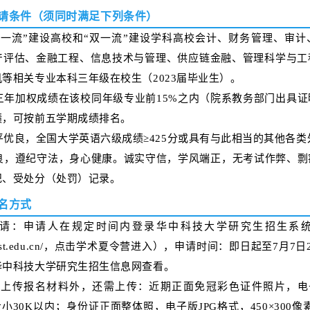
请条件（须同时满足下列条件）
双一流”建设高校和“双一流”建设学科高校会计、财务管理、审
产评估、金融工程、信息技术与管理、供应链金融、管理科学与工
机
等相关专业本科三年级在校生（2023届毕业生）。
三年加权成绩在该校同年级专业前15%之内（院系教务部门出具
绩，可按前五学期成绩排名。
平优良，全国大学英语六级成绩≥425分或具有与此相当的其他各
良，遵纪守法，身心健康。诚实守信，学风端正，无考试作弊、剽
纪、受处分（处罚）记录。
名方式
申请：申请人在规定时间内登录华中科技大学研究生招生系
zhao.hust.edu.cn/，点击学术夏令营进入），申请时间：即日起至7月
华中科技大学研究生招生信息网查看。
上传报名材料外，还需上传：近期正面免冠彩色证件照片，电子
，大小30K以内；身份证正面整体照，电子版JPG格式，450×300像