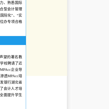
力
、
熟悉
国际
合型会计管理
“
国际化
”
、
“
实
位办专项合格
声望的著名教
；
学校聘请了近
MPAcc
企业导
式渗透
MPAcc
培
开发银行湖北省
了会计人才培
全面提升学生