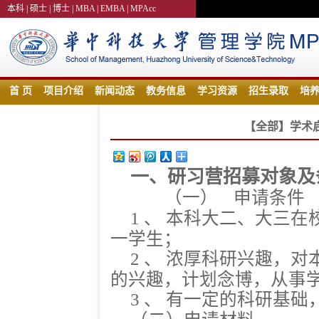
本科
|
硕士
|
博士
|
MBA
|
EMBA
|
MPAcc
首 页
项目介绍
新闻动态
教务信息
学习资源
招生录取
培
【全部】学术
更多
一、研习营招募对象及
（一）
申请条件
1
、
本科大二、大三在
一学生；
2
、
浓厚科研兴趣，对
的兴趣，计划念博，从事
3
、
有一定的科研基础