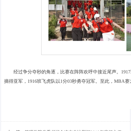
经过争分夺秒的角逐，比赛在阵阵欢呼中接近尾声。1917班
摘得亚军，1916班飞虎队以1分03秒勇夺冠军。至此，MB