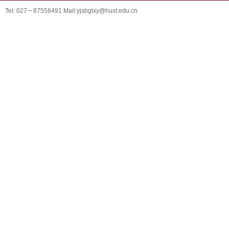
Tel: 027－87556491 Mail:yjsbglxy@hust.edu.cn