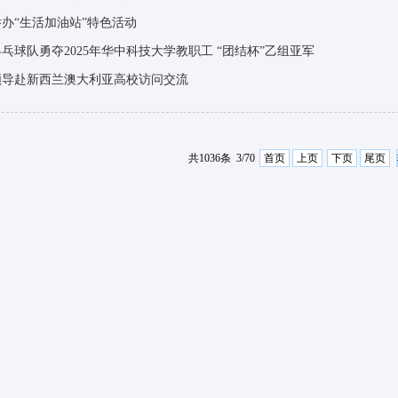
办“生活加油站”特色活动
乓球队勇夺2025年华中科技大学教职工 “团结杯”乙组亚军
领导赴新西兰澳大利亚高校访问交流
共1036条 3/70
首页
上页
下页
尾页