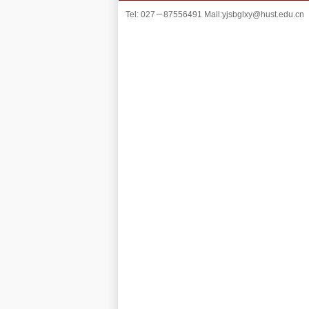
Tel: 027－87556491 Mail:yjsbglxy@hust.edu.cn