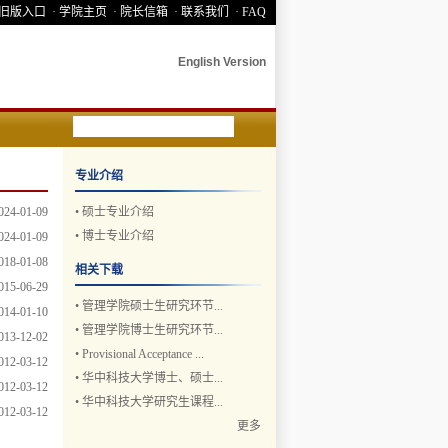
 旧版入口
· 学院主页
· 院长信箱
· 联系我们
· FAQ
English Version
专业介绍
024-01-09
•
硕士专业介绍
•
博士专业介绍
024-01-09
018-01-08
相关下载
015-06-29
•
管理学院硕士生研究环节...
014-01-10
•
管理学院博士生研究环节...
013-12-02
•
Provisional Acceptance ...
012-03-12
•
华中科技大学博士、硕士...
012-03-12
•
华中科技大学研究生课程...
012-03-12
更多