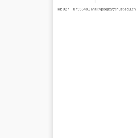
Tel: 027－87556491 Mail:yjsbglxy@hust.edu.cn