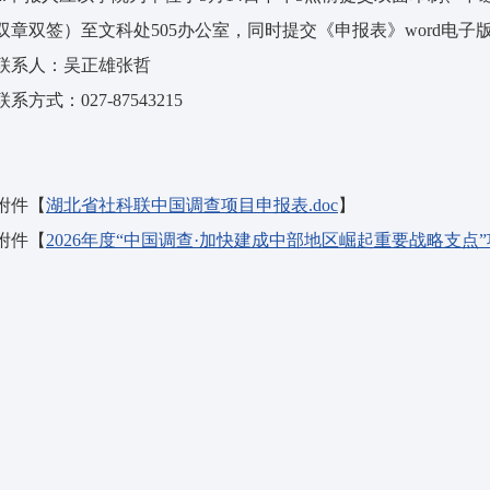
双章双签）至文科处505办公室，同时提交《申报表》word电子版
联系人：吴正雄张哲
联系方式：027-87543215
附件【
湖北省社科联中国调查项目申报表.doc
】
附件【
2026年度“中国调查·加快建成中部地区崛起重要战略支点”项