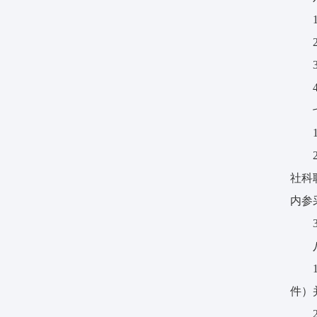
社科
内参
件）