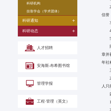
科研机构
挂靠学会（学术团体）
信誉
科研通知
科研动态
人才招聘
章并
年社
安海斯-布希图书馆
管理学报
人只
工程·管理（英文）