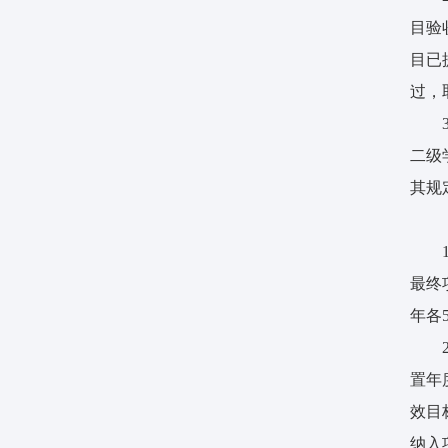
目验
目已
过，
二级
其规
最终
年各
置年
效目
纳入