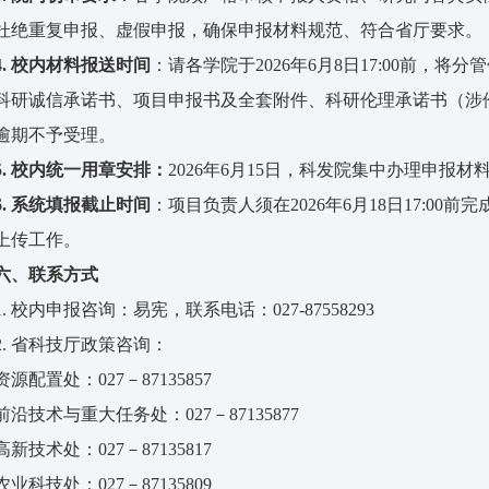
杜绝重复申报、虚假申报，确保申报材料规范、符合省厅要求。
4
. 校内材料报送时间
：请各学院于2026年6月8日17:00前，
科研诚信承诺书、项目申报书及全套附件、科研伦理承诺书（涉伦
逾期不予受理。
5
. 校内统一用章安排：
2026年6月15日，科发院集中办理申报
6
. 系统填报截止时间
：项目负责人须在2026年6月18日17:0
上传工作。
六
、联系方式
1. 校内申报咨询：易宪，联系电话：027-87558293
2. 省科技厅政策咨询：
资源配置处：027－87135857
前沿技术与重大任务处：027－87135877
高新技术处：027－87135817
农业科技处：027－87135809