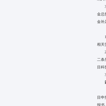
金总
金补
相关
二条
目科
目申
报书