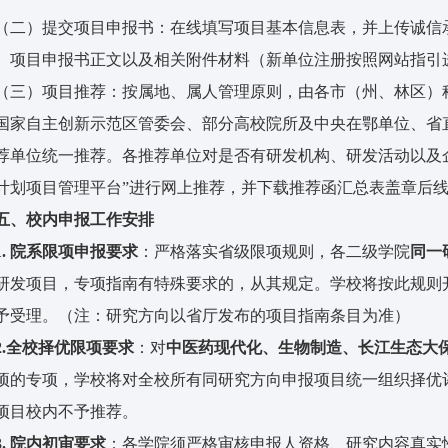
（二）提交项目申报书：在线填写项目基本信息表，并上传诚信
、项目申报书正文以及相关附件材料（新单位注册按照网站指引
（三）项目推荐：按属地、属人管理原则，由各市（州、林区）
国家自主创新示范区管委会、部分高校院所及中央在鄂单位、省
荐单位统一推荐。各推荐单位对是否有研发机构、研发活动以及
计划项目管理平台”进行网上推荐，并下载推荐函汇总表盖章后
五
、
校内
申报
工作安排
1. 院系限项申报要求
：严格落实省级限项规则，各二级学院
同一
研发项目，专项指南有特殊要求的，从其规定。学校将按此规则
予受理。（注：研究方向以省厅发布的项目指南条目为准）
.
全校择优限项要求
：对
中医药现代化、生物制造、长江生态大
项的专项，学校将对全校所有同研究方向申报项目统一组织择优
项目校内不予推荐。
3
. 院内初审要求
：各学院须严格审核申报人资格、研究内容真实