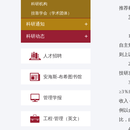
科研机构
推荐截
挂靠学会（学术团体）
科研通知
科研动态
自主
则上
人才招聘
技研
安海斯-布希图书馆
≥3
管理学报
收入
例以
工程·管理（英文）
比，