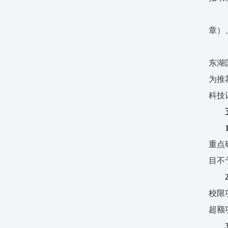
章）
东湖
为推
科技
重点
目不
2
校限
超额