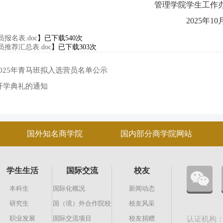
管理学院学生工作
2025年10
报名表.doc
】已下载
540
次
推荐汇总表.doc
】已下载
303
次
025年青马班拟入选营员名单公示
开学典礼的通知
国外知名商学院
国内部分商学院网站
学生生活
国际交流
校友
本科生
国际化概况
新闻动态
研究生
国（境）外合作院校
校友风采
职业发展
国际交流项目
校友捐赠
认证机构