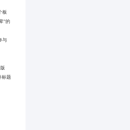
个板
辈”的
参与
d版
件标题