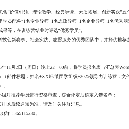
包含“价值引领、理论教学、经典导读、素质拓展、创新实践”五
员配备“1名专业导师+1名思政导师+1名企业导师+1名优秀朋
成果等，在训练营结业时评选“优秀学员”。
院科技创新赛事、社会实践、志愿服务的优秀团队中，并择优推荐
5年11月2日（周日）晚上22：00前，将学员报名表与汇总表Wor
q.com（邮件标题：姓名+XX班/某团学组织+2025领导力训练营；文
）。
拔小组对推荐学员进行资格审查，综合评定后确定入选名单；
体安排以后续通知为准，请及时关注群消息。
：865115230。