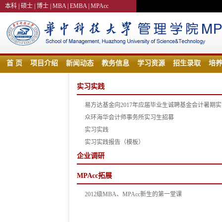
本科
|
硕士
|
博士
|
MBA
|
EMBA
|
MPAcc
首 页
项目介绍
新闻动态
教务信息
学习资源
招生录取
培
实习实践
易方达基金向2017年应届毕业生诚聘基金会计暑期实
众环海华会计师事务所实习生招募
实习实践
实习实践报告（模板）
企业调研
MPAcc拓展
2012级MBA、MPAcc新生的第一堂课