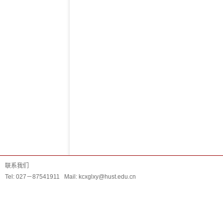
联系我们
Tel: 027－87541911 Mail: kcxglxy@hust.edu.cn