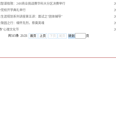
智谋极限：24H商业挑战赛华科大分区决赛举行
2
分党校开学典礼举行
2
职业生涯规划系列讲座第五讲：面试之“团体辅导”
2
士陵园之行：缅怀先烈，祭奠英魂
2
春”心理文化节
2
共515条 21/21
首页
上页
下页
尾页
页