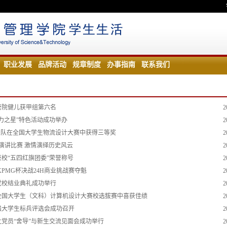
职业发展
品牌活动
规章制度
办事指南
联系我们
：管院健儿获甲组第六名
2
力之星”特色活动成功举办
2
表队在全国大学生物流设计大赛中获得三等奖
2
”演讲比赛 激情演绎历史风云
2
校“五四红旗团委”荣誉称号
2
 KPMG杯决战24H商业挑战赛夺魁
2
党校结业典礼成功举行
2
全国大学生（文科）计算机设计大赛校选拔赛中喜获佳绩
2
自强大学生标兵评选会成功召开
2
党员“舍导”与新生交流见面会成功举行
2