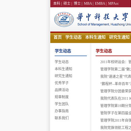
本科
|
硕士
|
博士
|
MBA
|
EMBA
|
MPAcc
首页
学生动态
本科生通知
研究生通知
学生动态
学生动态
学生动态
2011年校研运会
本科生通知
管理学院第二届“魅
研究生通知
我院“速递之星”代
优秀学子
“鹏程杯--革命百年
品牌活动
管理学院分团委荣获
规章制度
我院代表队在2011
学生团队
管理学院第19期分
办事指南
管院学子在第四届
联系我们
管理学院2011年
我院党旗领航工程之