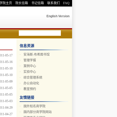
学院主页
院长信箱
书记信箱
联系我们
FAQ
English Version
信息资源
·
安海斯-布希图书馆
011-05-17
·
管理学报
011-05-16
·
案例中心
011-05-10
·
实验中心
011-05-10
·
综合管理系统
011-05-09
·
办公自动化
011-05-05
·
教室预约
011-05-05
友情链接
011-05-03
·
国外知名商学院
011-04-29
·
国内部分商学院网站
011-04-27