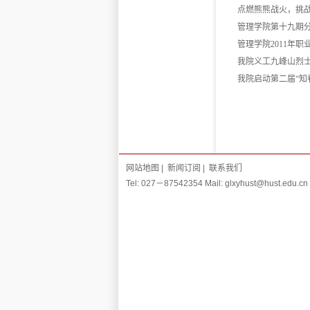
点燃熊熊战火，挑战
管理学院第十九期
管理学院2011年
我院义工九峰山烈
我院启动第二届“知
网站地图
|
新闻订阅
|
联系我们
Tel: 027－87542354 Mail: glxyhust@hust.edu.cn