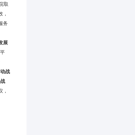
院取
效，
服务
发展
队平
一
行动战
升战
议，