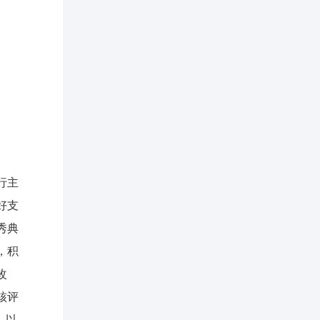
行主
好支
秀典
，积
改
核评
，以