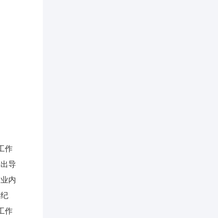
工作
产出导
专业内
学纪
工作