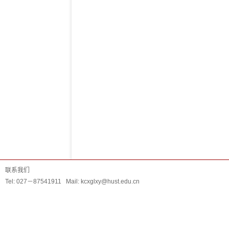
联系我们
Tel: 027－87541911 Mail: kcxglxy@hust.edu.cn