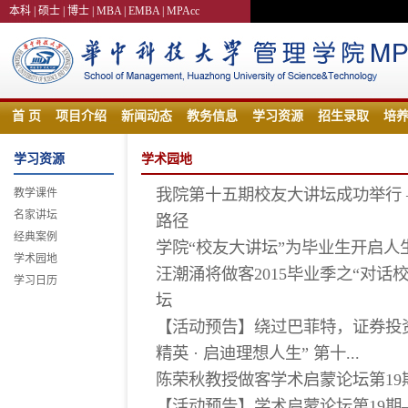
本科
|
硕士
|
博士
|
MBA
|
EMBA
|
MPAcc
首 页
项目介绍
新闻动态
教务信息
学习资源
招生录取
培
学习资源
学术园地
我院第十五期校友大讲坛成功举行
教学课件
名家讲坛
路径
经典案例
学院“校友大讲坛”为毕业生开启人
学术园地
汪潮涌将做客2015毕业季之“对
学习日历
坛
【活动预告】绕过巴菲特，证券投
精英 · 启迪理想人生” 第十...
陈荣秋教授做客学术启蒙论坛第19
【活动预告】学术启蒙论坛第19